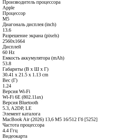
Производитель процессора
Apple
Процессор
M5
Диагональ дисплея (inch)
13.6
Разрешение экрана (pixels)
2560x1664
Дисплей
60 Hz
Емкость аккумулятора (mAh)
53.8
Габариты (В х Ш х Г)
30.41 x 21.5 x 1.13 cm
Вес (Г)
1.24
Версия Wi-Fi
Wi-Fi 6E (802.11ax)
Версия Bluetooth
5.3, A2DP, LE
Элемент каталога
MacBook Air (2026) 13,6 M5 16/512 Гб [5252]
Частота процессора
4.4 Ггц
Видеокарта