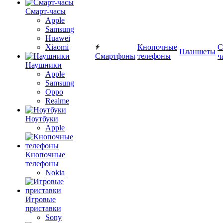
Смарт-часы
Apple
Samsung
Huawei
Xiaomi
Кнопочные
С
Планшеты
Смартфоны
телефоны
ч
Наушники
Apple
Samsung
Oppo
Realme
Ноутбуки
Apple
Кнопочные
телефоны
Nokia
Игровые
приставки
Sony