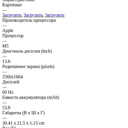
Картинки
—
Загрузить
,
Загрузить
,
Загрузить
Производитель процессора
—
Apple
Процессор
—
M5
Диагональ дисплея (inch)
—
13.6
Разрешение экрана (pixels)
—
2560x1664
Дисплей
—
60 Hz
Емкость аккумулятора (mAh)
—
53.8
Габариты (В х Ш х Г)
—
30.41 x 21.5 x 1.13 cm