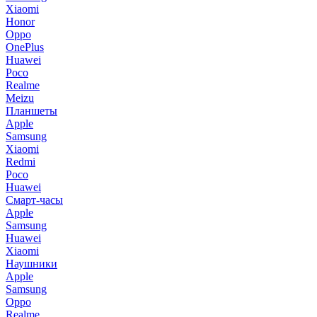
Xiaomi
Honor
Oppo
OnePlus
Huawei
Poco
Realme
Meizu
Планшеты
Apple
Samsung
Xiaomi
Redmi
Poco
Huawei
Смарт-часы
Apple
Samsung
Huawei
Xiaomi
Наушники
Apple
Samsung
Oppo
Realme