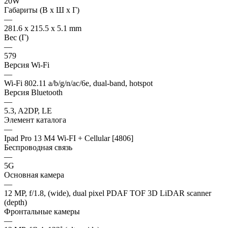
20W
Габариты (В х Ш х Г)
—
281.6 x 215.5 x 5.1 mm
Вес (Г)
—
579
Версия Wi-Fi
—
Wi-Fi 802.11 a/b/g/n/ac/6e, dual-band, hotspot
Версия Bluetooth
—
5.3, A2DP, LE
Элемент каталога
—
Ipad Pro 13 M4 Wi-FI + Cellular [4806]
Беспроводная связь
—
5G
Основная камера
—
12 MP, f/1.8, (wide), dual pixel PDAF TOF 3D LiDAR scanner
(depth)
Фронтальные камеры
—