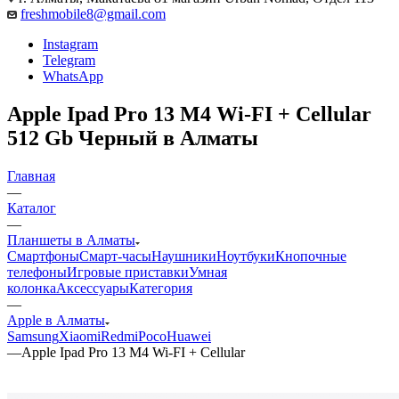
freshmobile8@gmail.com
Instagram
Telegram
WhatsApp
Apple Ipad Pro 13 M4 Wi-FI + Cellular
512 Gb Черный в Алматы
Главная
—
Каталог
—
Планшеты в Алматы
Смартфоны
Смарт-часы
Наушники
Ноутбуки
Кнопочные
телефоны
Игровые приставки
Умная
колонка
Аксессуары
Категория
—
Apple в Алматы
Samsung
Xiaomi
Redmi
Poco
Huawei
—
Apple Ipad Pro 13 M4 Wi-FI + Cellular