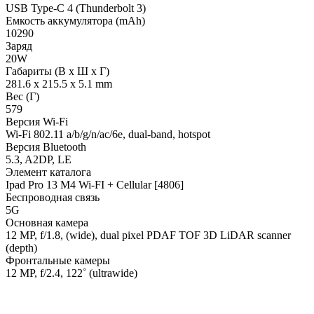
USB Type-C 4 (Thunderbolt 3)
Емкость аккумулятора (mAh)
10290
Заряд
20W
Габариты (В х Ш х Г)
281.6 x 215.5 x 5.1 mm
Вес (Г)
579
Версия Wi-Fi
Wi-Fi 802.11 a/b/g/n/ac/6e, dual-band, hotspot
Версия Bluetooth
5.3, A2DP, LE
Элемент каталога
Ipad Pro 13 M4 Wi-FI + Cellular [4806]
Беспроводная связь
5G
Основная камера
12 MP, f/1.8, (wide), dual pixel PDAF TOF 3D LiDAR scanner
(depth)
Фронтальные камеры
12 MP, f/2.4, 122˚ (ultrawide)