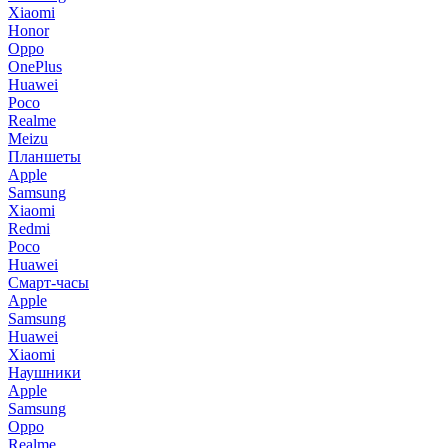
Xiaomi
Honor
Oppo
OnePlus
Huawei
Poco
Realme
Meizu
Планшеты
Apple
Samsung
Xiaomi
Redmi
Poco
Huawei
Смарт-часы
Apple
Samsung
Huawei
Xiaomi
Наушники
Apple
Samsung
Oppo
Realme