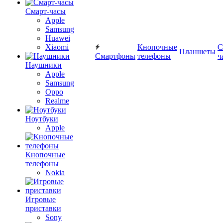
Смарт-часы
Apple
Samsung
Huawei
Xiaomi
Кнопочные
С
Планшеты
Смартфоны
телефоны
ч
Наушники
Apple
Samsung
Oppo
Realme
Ноутбуки
Apple
Кнопочные
телефоны
Nokia
Игровые
приставки
Sony