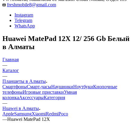
freshmobile8@gmail.com
Instagram
Telegram
WhatsApp
Huawei MatePad 12X 12/ 256 Gb Белый
в Алматы
Главная
—
Каталог
—
Планшеты в Алматы
Смартфоны
Смарт-часы
Наушники
Ноутбуки
Кнопочные
телефоны
Игровые приставки
Умная
колонка
Аксессуары
Категория
—
Huawei в Алматы
Apple
Samsung
Xiaomi
Redmi
Poco
—
Huawei MatePad 12X