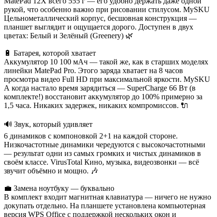
MatePad 12X всего 555 г — его удобно держать даже одной
рукой, что особенно важно при рисовании стилусом. MySKU
Цельнометаллический корпус, бесшовная конструкция —
планшет выглядит и ощущается дорого. Доступен в двух
цветах: Белый и Зелёный (Greenery) 🌿
🔋 Батарея, которой хватает
Аккумулятор 10 100 мАч — такой же, как в старших моделях
линейки MatePad Pro. Этого заряда хватает на 8 часов
просмотра видео Full HD при максимальной яркости. MySKU
А когда настало время зарядиться — SuperCharge 66 Вт (в
комплекте!) восстановит аккумулятор до 100% примерно за
1,5 часа. Никаких задержек, никаких компромиссов. 🔌
🔊 Звук, который удивляет
6 динамиков с компоновкой 2+1 на каждой стороне.
Низкочастотные динамики чередуются с высокочастотными
— результат одни из самых громких и чистых динамиков в
своём классе. VirusTotal Кино, музыка, видеозвонки — всё
звучит объёмно и мощно. 🎶
💼 Замена ноутбуку — буквально
В комплект входит магнитная клавиатура — ничего не нужно
докупать отдельно. На планшете установлена компьютерная
версия WPS Office с поддержкой нескольких окон и