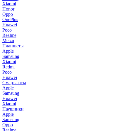
Xiaomi
Honor
Oppo
OnePlus
Huawei
Poco
Realme
Meizu
Планшеты
Apple
Samsung
Xiaomi
Redmi
Poco
Huawei
Смарт-часы
Apple
Samsung
Huawei
Xiaomi
Наушники
Apple
Samsung
Oppo
Realme