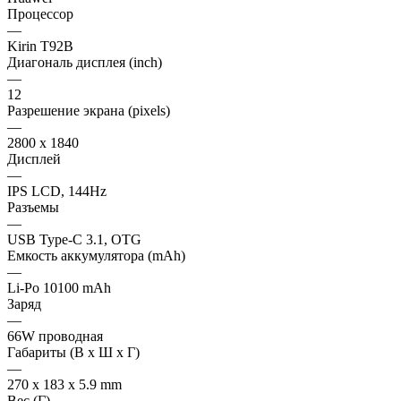
Процессор
—
Kirin T92B
Диагональ дисплея (inch)
—
12
Разрешение экрана (pixels)
—
2800 x 1840
Дисплей
—
IPS LCD, 144Hz
Разъемы
—
USB Type-C 3.1, OTG
Емкость аккумулятора (mAh)
—
Li-Po 10100 mAh
Заряд
—
66W проводная
Габариты (В х Ш х Г)
—
270 x 183 x 5.9 mm
Вес (Г)