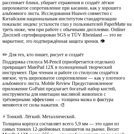
рассеивает блики, убирает отражения и создаёт лёгкое
шероховатое сопротивление при касании, как у хорошего
альбомного листа. Исследования Huawei совместно с
Китайским национальным институтом стандартизации
показали: индекс усталости глаз у пользователей PaperMatte на
треть ниже, чем при работе с обычными дисплеями. Onlíner
Дисплей сертифицирован SGS и TÜV Rheinland — это не
маркетинг, это подтверждённая защита зрения. 👁️
✏️ Для тех, кто пишет, рисует и создаёт
Поддержка стилуса M-Pencil (приобретается отдельно)
превращает MatePad 12X в полноценный творческий
инструмент. При чтении и работе со стилусом создаётся
мягкое, чуть шероховатое сопротивление — как у плотного
альбомного листа. Mobile Review Предустановленное
приложение GoPaint предлагает богатый набор кистей,
инструменты для имитации масляной живописи с
трёхмерными эффектами — толщина мазка и фактура
меняются от силы нажатия. 🎨
⚡ Тонкий. Лёгкий. Металлический.
Толщина корпуса составляет всего 5,9 мм — это один из
самых тонких 12-дюймовых планшетов на рынке. Весит