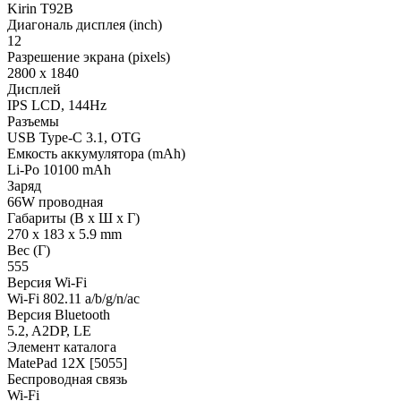
Kirin T92B
Диагональ дисплея (inch)
12
Разрешение экрана (pixels)
2800 x 1840
Дисплей
IPS LCD, 144Hz
Разъемы
USB Type-C 3.1, OTG
Емкость аккумулятора (mAh)
Li-Po 10100 mAh
Заряд
66W проводная
Габариты (В х Ш х Г)
270 x 183 x 5.9 mm
Вес (Г)
555
Версия Wi-Fi
Wi-Fi 802.11 a/b/g/n/ac
Версия Bluetooth
5.2, A2DP, LE
Элемент каталога
MatePad 12X [5055]
Беспроводная связь
Wi-Fi