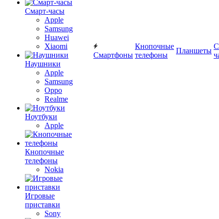
Смарт-часы
Apple
Samsung
Huawei
Xiaomi
Кнопочные
С
Планшеты
Смартфоны
телефоны
ч
Наушники
Apple
Samsung
Oppo
Realme
Ноутбуки
Apple
Кнопочные
телефоны
Nokia
Игровые
приставки
Sony