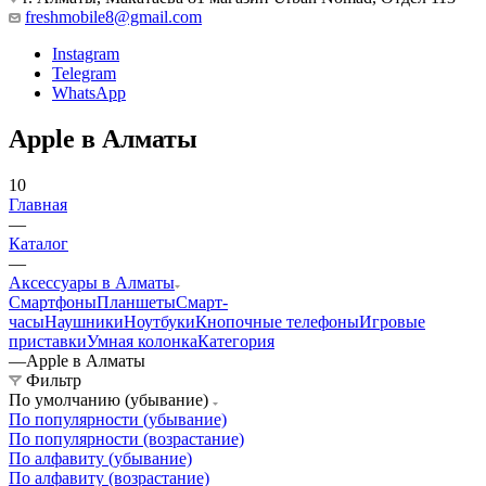
freshmobile8@gmail.com
Instagram
Telegram
WhatsApp
Apple в Алматы
10
Главная
—
Каталог
—
Аксессуары в Алматы
Смартфоны
Планшеты
Смарт-
часы
Наушники
Ноутбуки
Кнопочные телефоны
Игровые
приставки
Умная колонка
Категория
—
Apple в Алматы
Фильтр
По умолчанию (убывание)
По популярности (убывание)
По популярности (возрастание)
По алфавиту (убывание)
По алфавиту (возрастание)