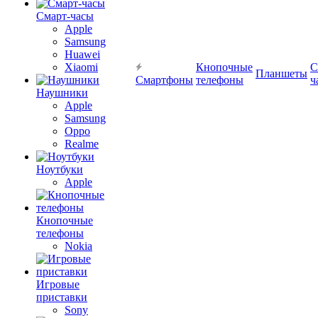
Смарт-часы
Apple
Samsung
Huawei
Xiaomi
Кнопочные
С
Планшеты
Смартфоны
телефоны
ч
Наушники
Apple
Samsung
Oppo
Realme
Ноутбуки
Apple
Кнопочные
телефоны
Nokia
Игровые
приставки
Sony