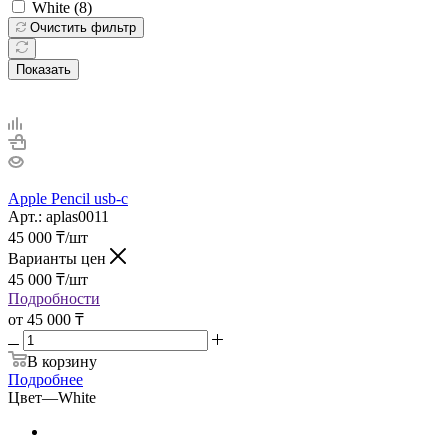
White (
8
)
Очистить фильтр
Показать
Apple Pencil usb-c
Арт.: aplas0011
45 000
₸
/шт
Варианты цен
45 000
₸
/шт
Подробности
от
45 000 ₸
В корзину
Подробнее
Цвет
—
White