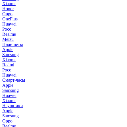
Xiaomi
Honor
Oppo
OnePlus
Huawei
Poco
Realme
Meizu
Планшеты
Apple
Samsung
Xiaomi
Redmi
Poco
Huawei
Смарт-часы
Apple
Samsung
Huawei
Xiaomi
Наушники
Apple
Samsung
Oppo
Realme