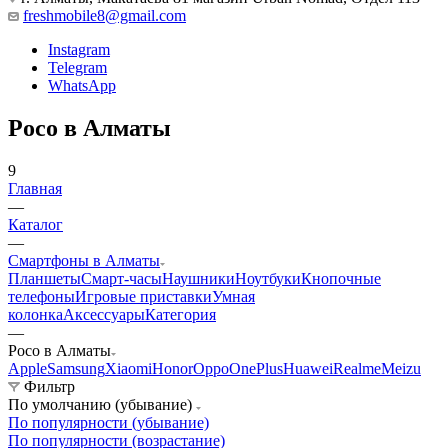
freshmobile8@gmail.com
Instagram
Telegram
WhatsApp
Poco в Алматы
9
Главная
—
Каталог
—
Смартфоны в Алматы
Планшеты
Смарт-часы
Наушники
Ноутбуки
Кнопочные
телефоны
Игровые приставки
Умная
колонка
Аксессуары
Категория
—
Poco в Алматы
Apple
Samsung
Xiaomi
Honor
Oppo
OnePlus
Huawei
Realme
Meizu
Фильтр
По умолчанию (убывание)
По популярности (убывание)
По популярности (возрастание)