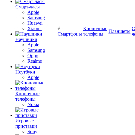
Смарт-часы
Apple
Samsung
Huawei
Xiaomi
Кнопочные
С
Планшеты
Смартфоны
телефоны
ч
Наушники
Apple
Samsung
Oppo
Realme
Ноутбуки
Apple
Кнопочные
телефоны
Nokia
Игровые
приставки
Sony