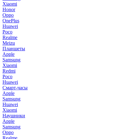
Xiaomi
Honor
Oppo
OnePlus
Huawei
Poco
Realme
Meizu
Планшеты
Apple
Samsung
Xiaomi
Redmi
Poco
Huawei
Смарт-часы
Apple
Samsung
Huawei
Xiaomi
Наушники
Apple
Samsung
Oppo
Realme