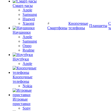
Смарт-часы
Apple
Samsung
Huawei
Xiaomi
Кнопочные
С
Планшеты
Смартфоны
телефоны
ч
Наушники
Apple
Samsung
Oppo
Realme
Ноутбуки
Apple
Кнопочные
телефоны
Nokia
Игровые
приставки
Sony