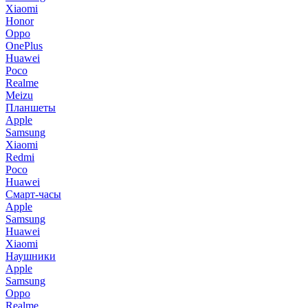
Xiaomi
Honor
Oppo
OnePlus
Huawei
Poco
Realme
Meizu
Планшеты
Apple
Samsung
Xiaomi
Redmi
Poco
Huawei
Смарт-часы
Apple
Samsung
Huawei
Xiaomi
Наушники
Apple
Samsung
Oppo
Realme