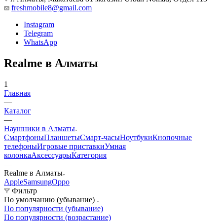
freshmobile8@gmail.com
Instagram
Telegram
WhatsApp
Realme в Алматы
1
Главная
—
Каталог
—
Наушники в Алматы
Смартфоны
Планшеты
Смарт-часы
Ноутбуки
Кнопочные
телефоны
Игровые приставки
Умная
колонка
Аксессуары
Категория
—
Realme в Алматы
Apple
Samsung
Oppo
Фильтр
По умолчанию (убывание)
По популярности (убывание)
По популярности (возрастание)