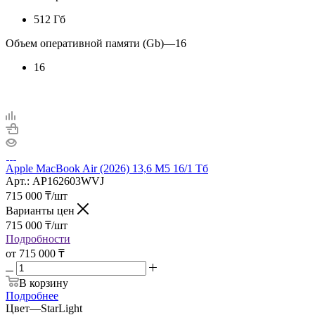
512 Гб
Объем оперативной памяти (Gb)
—
16
16
Apple MacBook Air (2026) 13,6 M5 16/1 Тб
Арт.: AP162603WVJ
715 000
₸
/шт
Варианты цен
715 000
₸
/шт
Подробности
от
715 000 ₸
В корзину
Подробнее
Цвет
—
StarLight