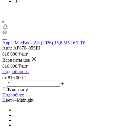
16
Apple MacBook Air (2026) 15,6 M5 16/1 Тб
Арт.: AP870485SIH
816 000
₸
/шт
Варианты цен
816 000
₸
/шт
Подробности
от
816 000 ₸
В корзину
Подробнее
Цвет
—
Midnight