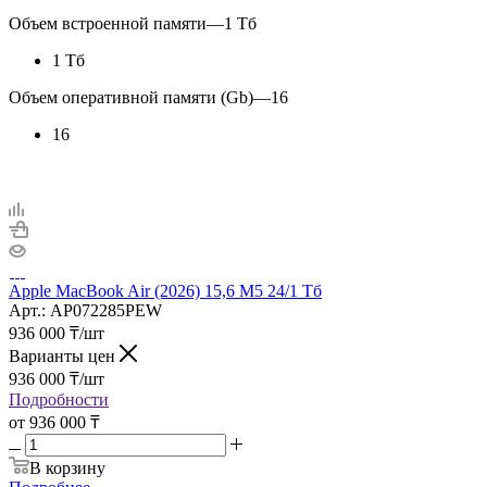
Объем встроенной памяти
—
1 Тб
1 Тб
Объем оперативной памяти (Gb)
—
16
16
Apple MacBook Air (2026) 15,6 M5 24/1 Тб
Арт.: AP072285PEW
936 000
₸
/шт
Варианты цен
936 000
₸
/шт
Подробности
от
936 000 ₸
В корзину