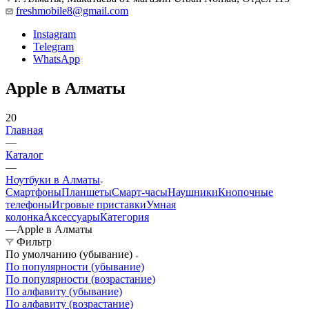
freshmobile8@gmail.com
Instagram
Telegram
WhatsApp
Apple в Алматы
20
Главная
—
Каталог
—
Ноутбуки в Алматы
Смартфоны
Планшеты
Смарт-часы
Наушники
Кнопочные
телефоны
Игровые приставки
Умная
колонка
Аксессуары
Категория
—
Apple в Алматы
Фильтр
По умолчанию (убывание)
По популярности (убывание)
По популярности (возрастание)
По алфавиту (убывание)
По алфавиту (возрастание)