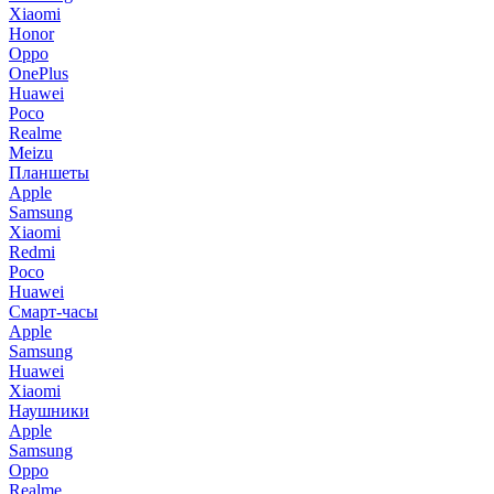
Xiaomi
Honor
Oppo
OnePlus
Huawei
Poco
Realme
Meizu
Планшеты
Apple
Samsung
Xiaomi
Redmi
Poco
Huawei
Смарт-часы
Apple
Samsung
Huawei
Xiaomi
Наушники
Apple
Samsung
Oppo
Realme