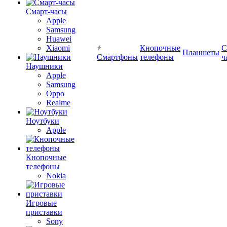
Смарт-часы
Apple
Samsung
Huawei
Xiaomi
Кнопочные
С
Планшеты
Смартфоны
телефоны
ч
Наушники
Apple
Samsung
Oppo
Realme
Ноутбуки
Apple
Кнопочные
телефоны
Nokia
Игровые
приставки
Sony