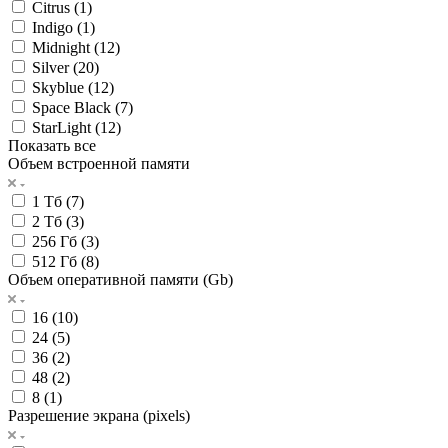
Citrus (
1
)
Indigo (
1
)
Midnight (
12
)
Silver (
20
)
Skyblue (
12
)
Space Black (
7
)
StarLight (
12
)
Показать все
Объем встроенной памяти
1 Тб (
7
)
2 Тб (
3
)
256 Гб (
3
)
512 Гб (
8
)
Объем оперативной памяти (Gb)
16 (
10
)
24 (
5
)
36 (
2
)
48 (
2
)
8 (
1
)
Разрешение экрана (pixels)