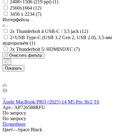
2408×1506 (219 ppi) (
1
)
2560x1664 (
12
)
3456 x 2234 (
7
)
Интерфейсы
2x Thunderbolt 4 USB-C / 3,5 jack (
12
)
2×USB Type-C (USB 3.2 Gen 2, USB 2.0), 3,5-мм
аудиоразъём (
1
)
3x Thunderbolt 5/ HDMISDXC (
7
)
Очистить фильтр
Показать
Apple MacBook PRO (2025) 14 M5 Pro 36/2 Тб
Арт.: AP726588RFU
По запросу
По запросу
Подробнее
Цвет
—
Space Black