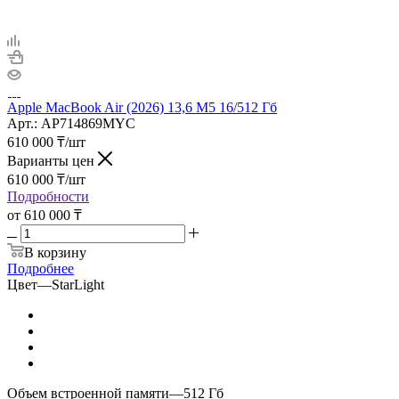
Apple MacBook Air (2026) 13,6 M5 16/512 Гб
Арт.: AP714869MYC
610 000
₸
/шт
Варианты цен
610 000
₸
/шт
Подробности
от
610 000 ₸
В корзину
Подробнее
Цвет
—
StarLight
Объем встроенной памяти
—
512 Гб