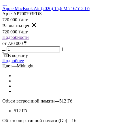
Apple MacBook Air (2026) 15,6 M5 16/512 Гб
Арт.: AP700793FDS
720 000
₸
/шт
Варианты цен
720 000
₸
/шт
Подробности
от
720 000 ₸
В корзину
Подробнее
Цвет
—
Midnight
Объем встроенной памяти
—
512 Гб
512 Гб
Объем оперативной памяти (Gb)
—
16