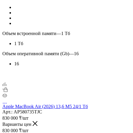
Объем встроенной памяти
—
1 Тб
1 Тб
Объем оперативной памяти (Gb)
—
16
16
Apple MacBook Air (2026) 13,6 M5 24/1 Тб
Арт.: AP580735TJC
830 000
₸
/шт
Варианты цен
830 000
₸
/шт