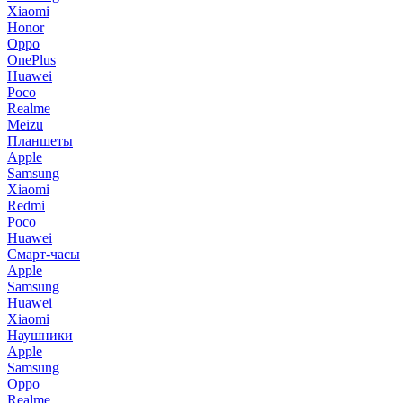
Xiaomi
Honor
Oppo
OnePlus
Huawei
Poco
Realme
Meizu
Планшеты
Apple
Samsung
Xiaomi
Redmi
Poco
Huawei
Смарт-часы
Apple
Samsung
Huawei
Xiaomi
Наушники
Apple
Samsung
Oppo
Realme