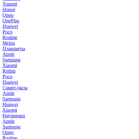
Xiaomi
Honor
Oppo
OnePlus
Huawei
Poco
Realme
Meizu
Планшеты
Apple
Samsung
Xiaomi
Redmi
Poco
Huawei
Смарт-часы
Apple
Samsung
Huawei
Xiaomi
Наушники
Apple
Samsung
Oppo
Realme