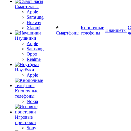
Смарт-часы
Apple
Samsung
Huawei
Xiaomi
Кнопочные
С
Планшеты
Смартфоны
телефоны
ч
Наушники
Apple
Samsung
Oppo
Realme
Ноутбуки
Apple
Кнопочные
телефоны
Nokia
Игровые
приставки
Sony