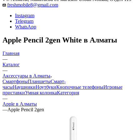
freshmobile8@gmail.com
Instagram
Telegram
WhatsApp
Apple Pencil 2gen White в Алматы
Главная
—
Каталог
—
Аксессуары в Алматы
Смартфоны
Планшеты
Смарт-
часы
Наушники
Ноутбуки
Кнопочные телефоны
Игровые
приставки
Умная колонка
Категория
—
Apple в Алматы
—
Apple Pencil 2gen