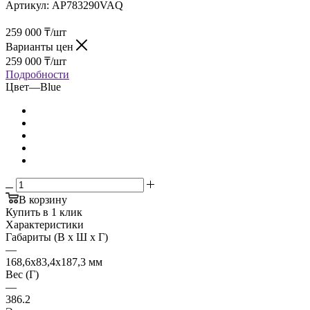
Артикул:
AP783290VAQ
259 000
₸
/шт
Варианты цен
259 000
₸
/шт
Подробности
Цвет
—
Blue
В корзину
Купить в 1 клик
Характеристики
Габариты (В х Ш х Г)
—
168,6х83,4х187,3 мм
Вес (Г)
—
386.2