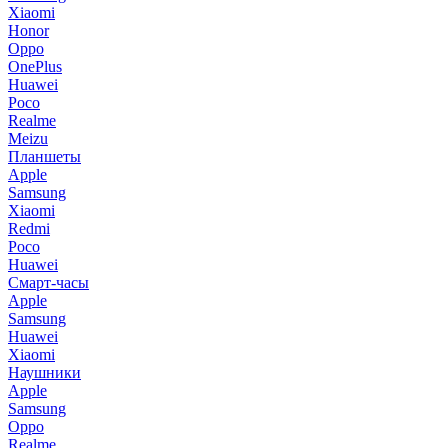
Xiaomi
Honor
Oppo
OnePlus
Huawei
Poco
Realme
Meizu
Планшеты
Apple
Samsung
Xiaomi
Redmi
Poco
Huawei
Смарт-часы
Apple
Samsung
Huawei
Xiaomi
Наушники
Apple
Samsung
Oppo
Realme