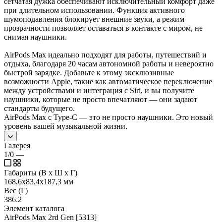
сетчатая дужка обеспечивают исключительный комфорт даже
при длительном использовании. Функция активного
шумоподавления блокирует внешние звуки, а режим
прозрачности позволяет оставаться в контакте с миром, не
снимая наушники.
AirPods Max идеально подходят для работы, путешествий и
отдыха, благодаря 20 часам автономной работы и невероятно
быстрой зарядке. Добавьте к этому эксклюзивные
возможности Apple, такие как автоматическое переключение
между устройствами и интеграция с Siri, и вы получите
наушники, которые не просто впечатляют — они задают
стандарты будущего.
AirPods Max с Type-C — это не просто наушники. Это новый
уровень вашей музыкальной жизни.
Галерея
1/0
—
Габариты (В х Ш х Г)
168,6х83,4х187,3 мм
Вес (Г)
386.2
Элемент каталога
AirPods Max 2rd Gen [5313]