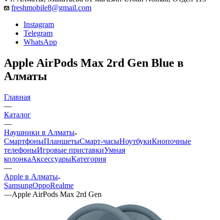
freshmobile8@gmail.com
Instagram
Telegram
WhatsApp
Apple AirPods Max 2rd Gen Blue в
Алматы
Главная
—
Каталог
—
Наушники в Алматы
Смартфоны
Планшеты
Смарт-часы
Ноутбуки
Кнопочные
телефоны
Игровые приставки
Умная
колонка
Аксессуары
Категория
—
Apple в Алматы
Samsung
Oppo
Realme
—
Apple AirPods Max 2rd Gen