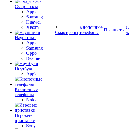
Смарт-часы
Apple
Samsung
Huawei
Xiaomi
Кнопочные
С
Планшеты
Смартфоны
телефоны
ч
Наушники
Apple
Samsung
Oppo
Realme
Ноутбуки
Apple
Кнопочные
телефоны
Nokia
Игровые
приставки
Sony