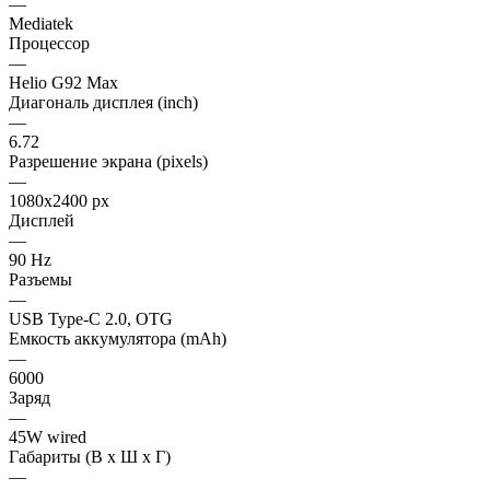
—
Mediatek
Процессор
—
Helio G92 Max
Диагональ дисплея (inch)
—
6.72
Разрешение экрана (pixels)
—
1080x2400 px
Дисплей
—
90 Hz
Разъемы
—
USB Type-C 2.0, OTG
Емкость аккумулятора (mAh)
—
6000
Заряд
—
45W wired
Габариты (В х Ш х Г)
—