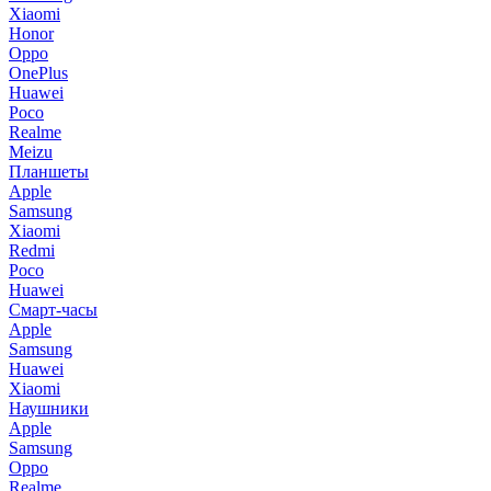
Xiaomi
Honor
Oppo
OnePlus
Huawei
Poco
Realme
Meizu
Планшеты
Apple
Samsung
Xiaomi
Redmi
Poco
Huawei
Смарт-часы
Apple
Samsung
Huawei
Xiaomi
Наушники
Apple
Samsung
Oppo
Realme