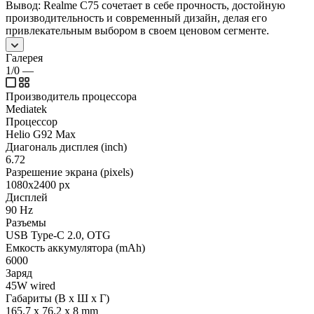
Вывод: Realme C75 сочетает в себе прочность, достойную
производительность и современный дизайн, делая его
привлекательным выбором в своем ценовом сегменте.
Галерея
1/0
—
Производитель процессора
Mediatek
Процессор
Helio G92 Max
Диагональ дисплея (inch)
6.72
Разрешение экрана (pixels)
1080x2400 px
Дисплей
90 Hz
Разъемы
USB Type-C 2.0, OTG
Емкость аккумулятора (mAh)
6000
Заряд
45W wired
Габариты (В х Ш х Г)
165.7 x 76.2 x 8 mm