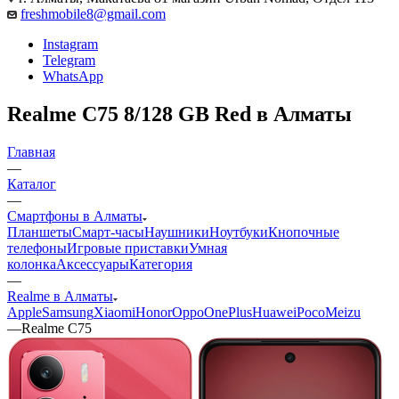
freshmobile8@gmail.com
Instagram
Telegram
WhatsApp
Realme С75 8/128 GB Red в Алматы
Главная
—
Каталог
—
Смартфоны в Алматы
Планшеты
Смарт-часы
Наушники
Ноутбуки
Кнопочные
телефоны
Игровые приставки
Умная
колонка
Аксессуары
Категория
—
Realme в Алматы
Apple
Samsung
Xiaomi
Honor
Oppo
OnePlus
Huawei
Poco
Meizu
—
Realme С75