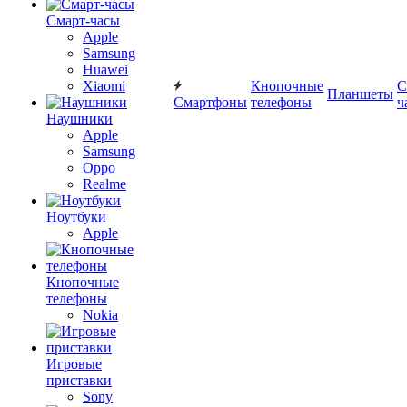
Смарт-часы
Apple
Samsung
Huawei
Xiaomi
Кнопочные
С
Планшеты
Смартфоны
телефоны
ч
Наушники
Apple
Samsung
Oppo
Realme
Ноутбуки
Apple
Кнопочные
телефоны
Nokia
Игровые
приставки
Sony