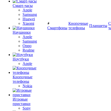
Смарт-часы
Apple
Samsung
Huawei
Xiaomi
Кнопочные
С
Планшеты
Смартфоны
телефоны
ч
Наушники
Apple
Samsung
Oppo
Realme
Ноутбуки
Apple
Кнопочные
телефоны
Nokia
Игровые
приставки
Sony