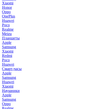
Xiaomi
Honor
Oppo
OnePlus
Huawei
Poco
Realme
Meizu
Планшеты
Apple
Samsung
Xiaomi
Redmi
Poco
Huawei
Смарт-часы
Apple
Samsung
Huawei
Xiaomi
Наушники
Apple
Samsung
Oppo
Realme