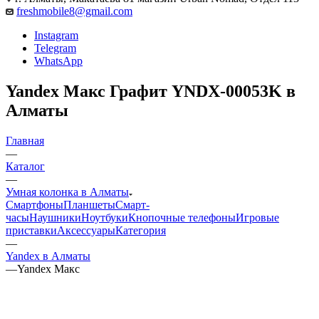
freshmobile8@gmail.com
Instagram
Telegram
WhatsApp
Yandex Макс Графит YNDX-00053K в
Алматы
Главная
—
Каталог
—
Умная колонка в Алматы
Смартфоны
Планшеты
Смарт-
часы
Наушники
Ноутбуки
Кнопочные телефоны
Игровые
приставки
Аксессуары
Категория
—
Yandex в Алматы
—
Yandex Макс