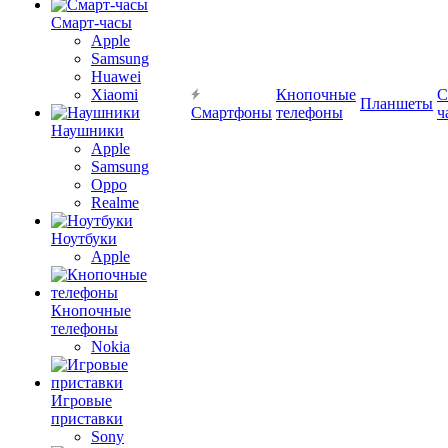
Смарт-часы
Apple
Samsung
Huawei
Xiaomi
Кнопочные
С
Планшеты
Смартфоны
телефоны
ч
Наушники
Apple
Samsung
Oppo
Realme
Ноутбуки
Apple
Кнопочные
телефоны
Nokia
Игровые
приставки
Sony