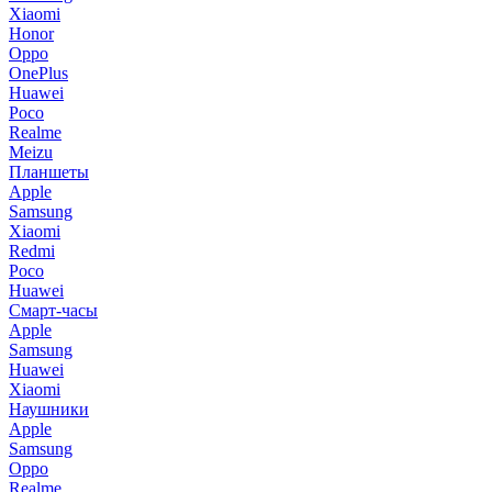
Xiaomi
Honor
Oppo
OnePlus
Huawei
Poco
Realme
Meizu
Планшеты
Apple
Samsung
Xiaomi
Redmi
Poco
Huawei
Смарт-часы
Apple
Samsung
Huawei
Xiaomi
Наушники
Apple
Samsung
Oppo
Realme