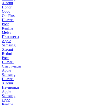
Xiaomi
Honor
Oppo
OnePlus
Huawei
Poco
Realme
Meizu
Планшеты
Apple
Samsung
Xiaomi
Redmi
Poco
Huawei
Смарт-часы
Apple
Samsung
Huawei
Xiaomi
Наушники
Apple
Samsung
Oppo
Realme