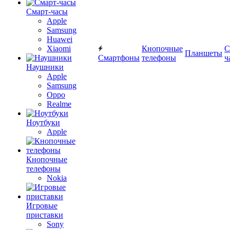
Смарт-часы
Apple
Samsung
Huawei
Xiaomi
Кнопочные
С
Планшеты
Смартфоны
телефоны
ч
Наушники
Apple
Samsung
Oppo
Realme
Ноутбуки
Apple
Кнопочные
телефоны
Nokia
Игровые
приставки
Sony