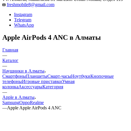
freshmobile8@gmail.com
Instagram
Telegram
WhatsApp
Apple AirPods 4 ANC в Алматы
Главная
—
Каталог
—
Наушники в Алматы
Смартфоны
Планшеты
Смарт-часы
Ноутбуки
Кнопочные
телефоны
Игровые приставки
Умная
колонка
Аксессуары
Категория
—
Apple в Алматы
Samsung
Oppo
Realme
—
Apple Apple AirPods 4 ANC