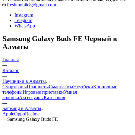
freshmobile8@gmail.com
Instagram
Telegram
WhatsApp
Samsung Galaxy Buds FE Черный в
Алматы
Главная
—
Каталог
—
Наушники в Алматы
Смартфоны
Планшеты
Смарт-часы
Ноутбуки
Кнопочные
телефоны
Игровые приставки
Умная
колонка
Аксессуары
Категория
—
Samsung в Алматы
Apple
Oppo
Realme
—
Samsung Galaxy Buds FE