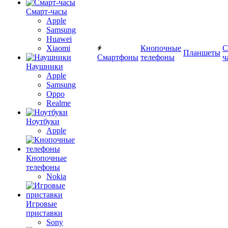
Смарт-часы
Apple
Samsung
Huawei
Xiaomi
Кнопочные
С
Планшеты
Смартфоны
телефоны
ч
Наушники
Apple
Samsung
Oppo
Realme
Ноутбуки
Apple
Кнопочные
телефоны
Nokia
Игровые
приставки
Sony