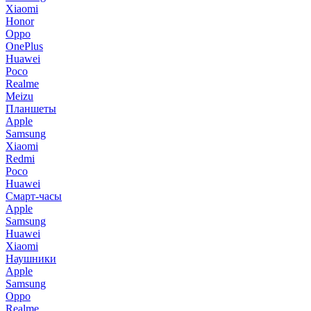
Xiaomi
Honor
Oppo
OnePlus
Huawei
Poco
Realme
Meizu
Планшеты
Apple
Samsung
Xiaomi
Redmi
Poco
Huawei
Смарт-часы
Apple
Samsung
Huawei
Xiaomi
Наушники
Apple
Samsung
Oppo
Realme