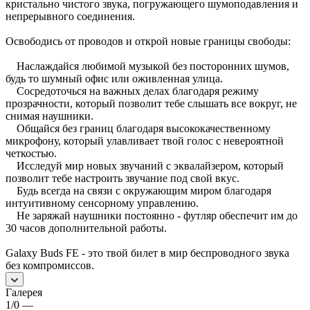
кристально чистого звука, погружающего шумоподавления и
непрерывного соединения.
Освободись от проводов и открой новые границы свободы:
Наслаждайся любимой музыкой без посторонних шумов,
будь то шумный офис или оживленная улица.
Сосредоточься на важных делах благодаря режиму
прозрачности, который позволит тебе слышать все вокруг, не
снимая наушники.
Общайся без границ благодаря высококачественному
микрофону, который улавливает твой голос с невероятной
четкостью.
Исследуй мир новых звучаний с эквалайзером, который
позволит тебе настроить звучание под свой вкус.
Будь всегда на связи с окружающим миром благодаря
интуитивному сенсорному управлению.
Не заряжай наушники постоянно - футляр обеспечит им до
30 часов дополнительной работы.
Galaxy Buds FE - это твой билет в мир беспроводного звука
без компромиссов.
Галерея
1/0
—