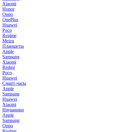
Xiaomi
Honor
Oppo
OnePlus
Huawei
Poco
Realme
Meizu
Планшеты
Apple
Samsung
Xiaomi
Redmi
Poco
Huawei
Смарт-часы
Apple
Samsung
Huawei
Xiaomi
Наушники
Apple
Samsung
Oppo
Realme