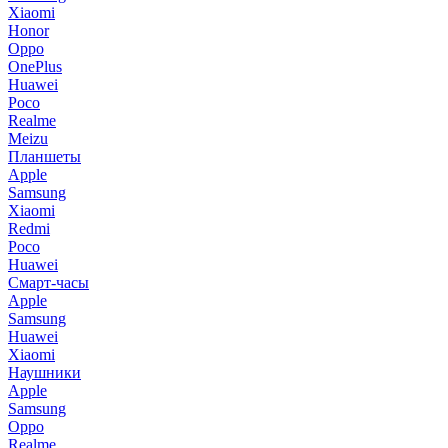
Xiaomi
Honor
Oppo
OnePlus
Huawei
Poco
Realme
Meizu
Планшеты
Apple
Samsung
Xiaomi
Redmi
Poco
Huawei
Смарт-часы
Apple
Samsung
Huawei
Xiaomi
Наушники
Apple
Samsung
Oppo
Realme