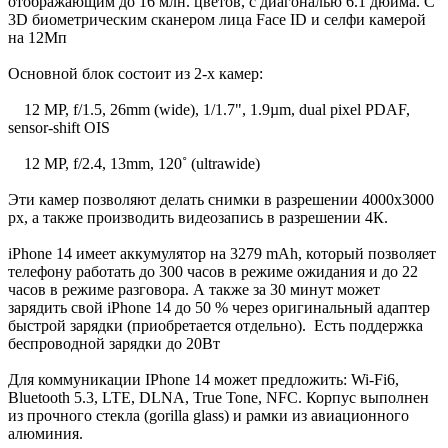
отображающим до 16 млн. цветов, с диагональю 6.1 дюйма. C
3D биометрическим сканером лица Face ID и селфи камерой
на 12Мп
Основной блок состоит из 2-х камер:
12 MP, f/1.5, 26mm (wide), 1/1.7", 1.9µm, dual pixel PDAF,
sensor-shift OIS
12 MP, f/2.4, 13mm, 120˚ (ultrawide)
Эти камер позволяют делать снимки в разрешении 4000x3000
px, а также производить видеозапись в разрешении 4К.
iPhone 14 имеет аккумулятор на 3279 mAh, который позволяет
телефону работать до 300 часов в режиме ожидания и до 22
часов в режиме разговора. А также за 30 минут может
зарядить свой iPhone 14 до 50 % через оригинальный адаптер
быстрой зарядки (приобретается отдельно). Есть поддержка
беспроводной зарядки до 20Вт
Для коммуникации IPhone 14 может предложить: Wi-Fi6,
Bluetooth 5.3, LTE, DLNA, True Tone, NFC. Корпус выполнен
из прочного стекла (gorilla glass) и рамки из авиационного
алюминия.