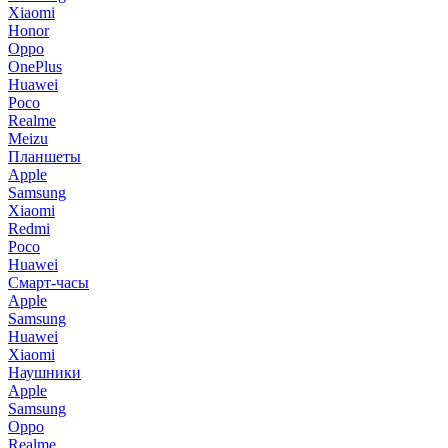
Xiaomi
Honor
Oppo
OnePlus
Huawei
Poco
Realme
Meizu
Планшеты
Apple
Samsung
Xiaomi
Redmi
Poco
Huawei
Смарт-часы
Apple
Samsung
Huawei
Xiaomi
Наушники
Apple
Samsung
Oppo
Realme