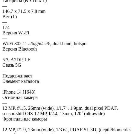
Габариты (В х Ш х Г)
—
146.7 x 71.5 x 7.8 mm
Вес (Г)
—
174
Версия Wi-Fi
—
Wi-Fi 802.11 a/b/g/n/ac/6, dual-band, hotspot
Версия Bluetooth
—
5.3, A2DP, LE
Связь 5G
—
Поддерживает
Элемент каталога
—
iPhone 14 [1648]
Основная камера
—
12 MP, f/1.5, 26mm (wide), 1/1.7", 1.9µm, dual pixel PDAF,
sensor-shift OIS 12 MP, f/2.4, 13mm, 120˚ (ultrawide)
Фронтальные камеры
—
12 MP, f/1.9, 23mm (wide), 1/3.6", PDAF SL 3D, (depth/biometrics