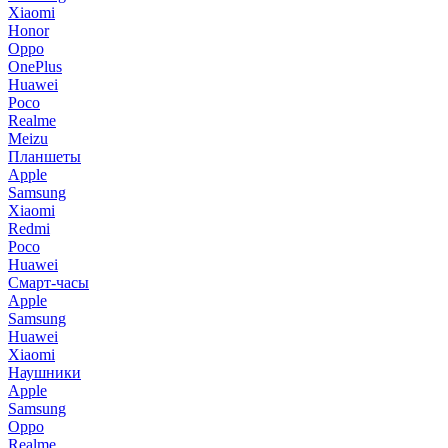
Xiaomi
Honor
Oppo
OnePlus
Huawei
Poco
Realme
Meizu
Планшеты
Apple
Samsung
Xiaomi
Redmi
Poco
Huawei
Смарт-часы
Apple
Samsung
Huawei
Xiaomi
Наушники
Apple
Samsung
Oppo
Realme