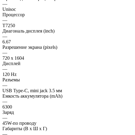
—
Unisoc
Процессор
—
T7250
Диагональ дисплея (inch)
—
6.67
Разрешение экрана (pixels)
—
720 x 1604
Дисплей
—
120 Hz
Разъемы
—
USB Type-C, mini jack 3.5 мм
Емкость аккумулятора (mAh)
—
6300
Заряд
—
45W-по проводу
Габариты (В х Ш х Г)
—