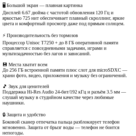
🖥️ Большой экран — плавная картинка
Дисплей 6.67 дюйма с частотой обновления 120 Гц и
яркостью 725 нит обеспечивает плавный скроллинг, яркие
цвета и комфортный просмотр даже под прямым солнцем.
⚡ Производительность без тормозов
Процессор Unisoc T7250 + до 8 ГБ оперативной памяти
справляется с повседневными задачами, играми и
мультизадачностью без лагов и зависаний.
💾 Места хватит всем
До 256 ГБ встроенной памяти плюс слот для microSDXC —
храни фото, видео, приложения и музыку без ограничений.
🎵 Звук для ценителей
Поддержка Hi-Res Audio 24-бит/192 кГц и разъём 3.5 мм —
слушай музыку в студийном качестве через любимые
наушники.
🔒 Защита и удобство
Боковой сканер отпечатка пальца разблокирует телефон
мгновенно. Защита от брызг воды — телефон не боится
непогоды.