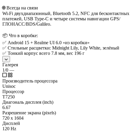
🌐 Всегда на связи
Wi-Fi двухдиапазонный, Bluetooth 5.2, NFC для бесконтактных
платежей, USB Type-C и четыре системы навигации GPS/
ГЛОНАСС/BDS/Galileo.
📦 Что в коробке:
✅ Android 15 + Realme UI 6.0 «из коробки»
✅ Стильные расцветки: Midnight Lily, Lily White, зелёный
✅ Тонкий корпус всего 7.8 мм, вес 196 г
Галерея
1/0
—
Производитель процессора
Unisoc
Процессор
T7250
Диагональ дисплея (inch)
6.67
Разрешение экрана (pixels)
720 x 1604
Дисплей
120 Hz