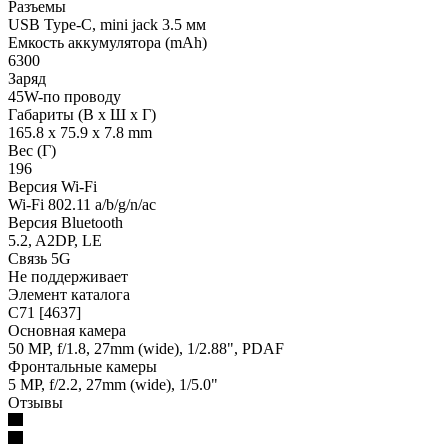
Разъемы
USB Type-C, mini jack 3.5 мм
Емкость аккумулятора (mAh)
6300
Заряд
45W-по проводу
Габариты (В х Ш х Г)
165.8 x 75.9 x 7.8 mm
Вес (Г)
196
Версия Wi-Fi
Wi-Fi 802.11 a/b/g/n/ac
Версия Bluetooth
5.2, A2DP, LE
Связь 5G
Не поддерживает
Элемент каталога
C71 [4637]
Основная камера
50 MP, f/1.8, 27mm (wide), 1/2.88", PDAF
Фронтальные камеры
5 MP, f/2.2, 27mm (wide), 1/5.0"
Отзывы