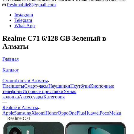
freshmobile8@gmail.com
Instagram
Telegram
WhatsApp
Realme C71 6/128 GB Зеленый в
Алматы
Главная
—
Каталог
—
Смартфоны в Алматы
Планшеты
Смарт-часы
Наушники
Ноутбуки
Кнопочные
телефоны
Игровые приставки
Умная
колонка
Аксессуары
Категория
—
Realme в Алматы
Apple
Samsung
Xiaomi
Honor
Oppo
OnePlus
Huawei
Poco
Meizu
—
Realme C71