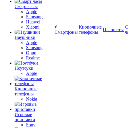
Смарт-часы
Apple
Samsung
Huawei
Xiaomi
Кнопочные
С
Планшеты
Смартфоны
телефоны
ч
Наушники
Apple
Samsung
Oppo
Realme
Ноутбуки
Apple
Кнопочные
телефоны
Nokia
Игровые
приставки
Sony