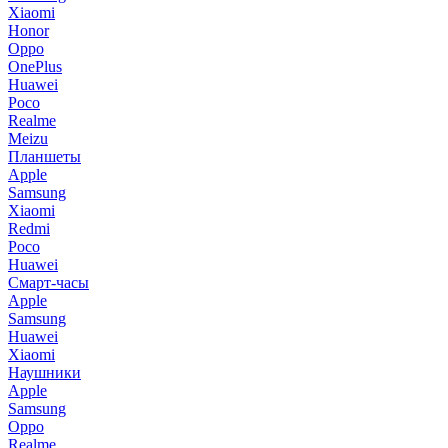
Xiaomi
Honor
Oppo
OnePlus
Huawei
Poco
Realme
Meizu
Планшеты
Apple
Samsung
Xiaomi
Redmi
Poco
Huawei
Смарт-часы
Apple
Samsung
Huawei
Xiaomi
Наушники
Apple
Samsung
Oppo
Realme