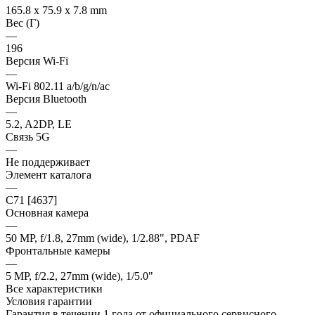
165.8 x 75.9 x 7.8 mm
Вес (Г)
—
196
Версия Wi-Fi
—
Wi-Fi 802.11 a/b/g/n/ac
Версия Bluetooth
—
5.2, A2DP, LE
Связь 5G
—
Не поддерживает
Элемент каталога
—
C71 [4637]
Основная камера
—
50 MP, f/1.8, 27mm (wide), 1/2.88", PDAF
Фронтальные камеры
—
5 MP, f/2.2, 27mm (wide), 1/5.0"
Все характеристики
Условия гарантии
Гарантия в течении 1 года от официального сервисного