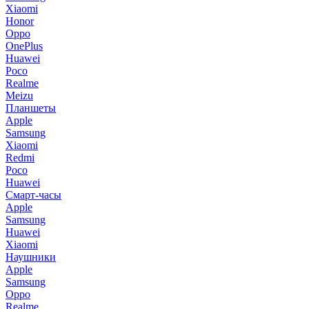
Xiaomi
Honor
Oppo
OnePlus
Huawei
Poco
Realme
Meizu
Планшеты
Apple
Samsung
Xiaomi
Redmi
Poco
Huawei
Смарт-часы
Apple
Samsung
Huawei
Xiaomi
Наушники
Apple
Samsung
Oppo
Realme