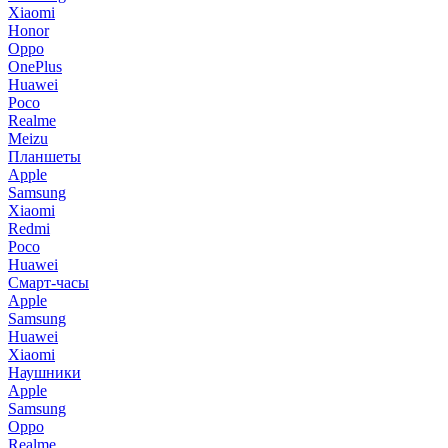
Xiaomi
Honor
Oppo
OnePlus
Huawei
Poco
Realme
Meizu
Планшеты
Apple
Samsung
Xiaomi
Redmi
Poco
Huawei
Смарт-часы
Apple
Samsung
Huawei
Xiaomi
Наушники
Apple
Samsung
Oppo
Realme