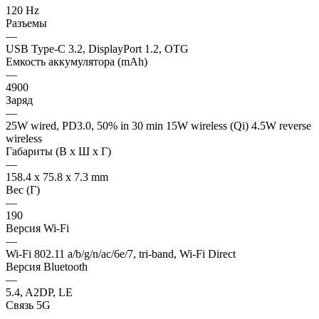
120 Hz
Разъемы
—
USB Type-C 3.2, DisplayPort 1.2, OTG
Емкость аккумулятора (mAh)
—
4900
Заряд
—
25W wired, PD3.0, 50% in 30 min 15W wireless (Qi) 4.5W reverse
wireless
Габариты (В х Ш х Г)
—
158.4 x 75.8 x 7.3 mm
Вес (Г)
—
190
Версия Wi-Fi
—
Wi-Fi 802.11 a/b/g/n/ac/6e/7, tri-band, Wi-Fi Direct
Версия Bluetooth
—
5.4, A2DP, LE
Связь 5G
—