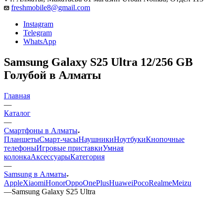
freshmobile8@gmail.com
Instagram
Telegram
WhatsApp
Samsung Galaxy S25 Ultra 12/256 GB
Голубой в Алматы
Главная
—
Каталог
—
Смартфоны в Алматы
Планшеты
Смарт-часы
Наушники
Ноутбуки
Кнопочные
телефоны
Игровые приставки
Умная
колонка
Аксессуары
Категория
—
Samsung в Алматы
Apple
Xiaomi
Honor
Oppo
OnePlus
Huawei
Poco
Realme
Meizu
—
Samsung Galaxy S25 Ultra