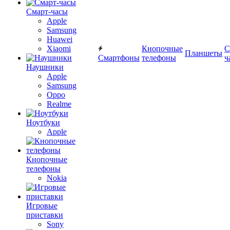
Смарт-часы
Apple
Samsung
Huawei
Xiaomi
Кнопочные
С
Планшеты
Смартфоны
телефоны
ч
Наушники
Apple
Samsung
Oppo
Realme
Ноутбуки
Apple
Кнопочные
телефоны
Nokia
Игровые
приставки
Sony