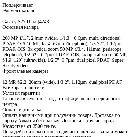
Поддерживает
Элемент каталога
—
Galaxy S25 Ultra [4243]
Основная камера
—
200 MP, f/1.7, 24mm (wide), 1/1.3", 0.6µm, multi-directional
PDAF, OIS 10 MP, f/2.4, 67mm (telephoto), 1/3.52", 1.12µm,
PDAF, OIS, 3x optical zoom 50 MP, f/3.4, 111mm (periscope
telephoto), 1/2.52", 0.7µm, PDAF, OIS, 5x optical zoom 50 MP,
f/1.9, 120˚ (ultrawide), 1/2.5", 0.7µm, dual pixel PDAF, Super
Steady video
Фронтальные камеры
—
12 MP, f/2.2, 26mm (wide), 1/3.2", 1.12µm, dual pixel PDAF
Все характеристики
Условия гарантии
Гарантия в течении 1 года от официального сервисного
центра
Оплата и доставка
Оплата наличными при получении товара. Доставка по
городу Алматы бесплатная. Доставка в другие города
Казахстана от 2500 тенге.
Цена действительна только для интернет-магазина и может