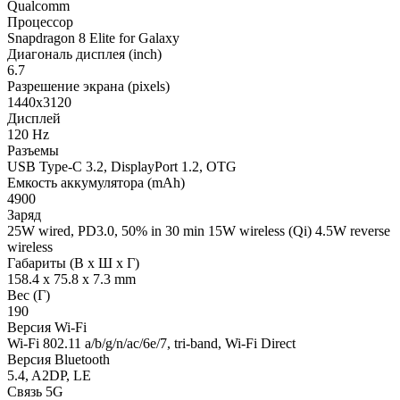
Qualcomm
Процессор
Snapdragon 8 Elite for Galaxy
Диагональ дисплея (inch)
6.7
Разрешение экрана (pixels)
1440x3120
Дисплей
120 Hz
Разъемы
USB Type-C 3.2, DisplayPort 1.2, OTG
Емкость аккумулятора (mAh)
4900
Заряд
25W wired, PD3.0, 50% in 30 min 15W wireless (Qi) 4.5W reverse
wireless
Габариты (В х Ш х Г)
158.4 x 75.8 x 7.3 mm
Вес (Г)
190
Версия Wi-Fi
Wi-Fi 802.11 a/b/g/n/ac/6e/7, tri-band, Wi-Fi Direct
Версия Bluetooth
5.4, A2DP, LE
Связь 5G