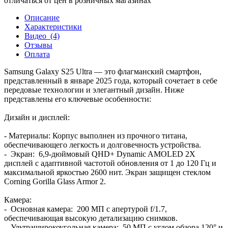
отличаться от цен в розничных магазинах
Описание
Характеристики
Видео
(4)
Отзывы
Оплата
Samsung Galaxy S25 Ultra — это флагманский смартфон,
представленный в январе 2025 года, который сочетает в себе
передовые технологии и элегантный дизайн. Ниже
представлены его ключевые особенности:
Дизайн и дисплей:
- Материалы: Корпус выполнен из прочного титана,
обеспечивающего легкость и долговечность устройства.
- Экран: 6,9-дюймовый QHD+ Dynamic AMOLED 2X
дисплей с адаптивной частотой обновления от 1 до 120 Гц и
максимальной яркостью 2600 нит. Экран защищен стеклом
Corning Gorilla Glass Armor 2.
Камера:
- Основная камера: 200 МП с апертурой f/1.7,
обеспечивающая высокую детализацию снимков.
- Ультраширокоугольная камера: 50 МП с углом обзора 120° и