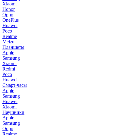
Xiaomi
Honor
Oppo
OnePlus
Huawei
Poco
Realme
Meizu
Планшеты
Apple
Samsung
Xiaomi
Redmi
Poco
Huawei
Смарт-часы
Apple
Samsung
Huawei
Xiaomi
Наушники
Apple
Samsung
Oppo
Realme