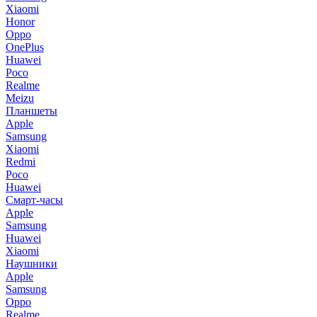
Xiaomi
Honor
Oppo
OnePlus
Huawei
Poco
Realme
Meizu
Планшеты
Apple
Samsung
Xiaomi
Redmi
Poco
Huawei
Смарт-часы
Apple
Samsung
Huawei
Xiaomi
Наушники
Apple
Samsung
Oppo
Realme