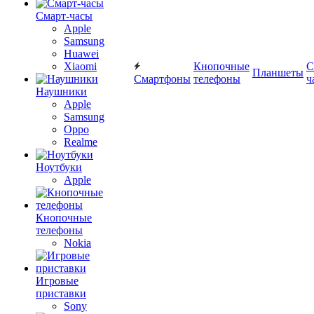
Смарт-часы
Apple
Samsung
Huawei
Xiaomi
Кнопочные
С
Планшеты
Смартфоны
телефоны
ч
Наушники
Apple
Samsung
Oppo
Realme
Ноутбуки
Apple
Кнопочные
телефоны
Nokia
Игровые
приставки
Sony