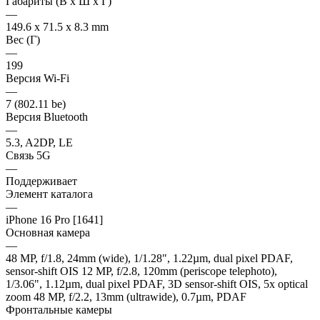
Габариты (В х Ш х Г)
—
149.6 x 71.5 x 8.3 mm
Вес (Г)
—
199
Версия Wi-Fi
—
7 (802.11 be)
Версия Bluetooth
—
5.3, A2DP, LE
Связь 5G
—
Поддерживает
Элемент каталога
—
iPhone 16 Pro [1641]
Основная камера
—
48 MP, f/1.8, 24mm (wide), 1/1.28", 1.22µm, dual pixel PDAF,
sensor-shift OIS 12 MP, f/2.8, 120mm (periscope telephoto),
1/3.06", 1.12µm, dual pixel PDAF, 3D sensor‑shift OIS, 5x optical
zoom 48 MP, f/2.2, 13mm (ultrawide), 0.7µm, PDAF
Фронтальные камеры