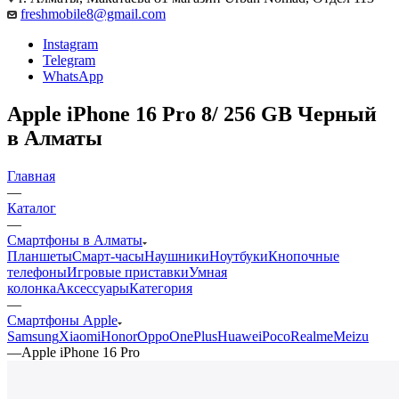
freshmobile8@gmail.com
Instagram
Telegram
WhatsApp
Apple iPhone 16 Pro 8/ 256 GB Черный
в Алматы
Главная
—
Каталог
—
Смартфоны в Алматы
Планшеты
Смарт-часы
Наушники
Ноутбуки
Кнопочные
телефоны
Игровые приставки
Умная
колонка
Аксессуары
Категория
—
Смартфоны Apple
Samsung
Xiaomi
Honor
Oppo
OnePlus
Huawei
Poco
Realme
Meizu
—
Apple iPhone 16 Pro