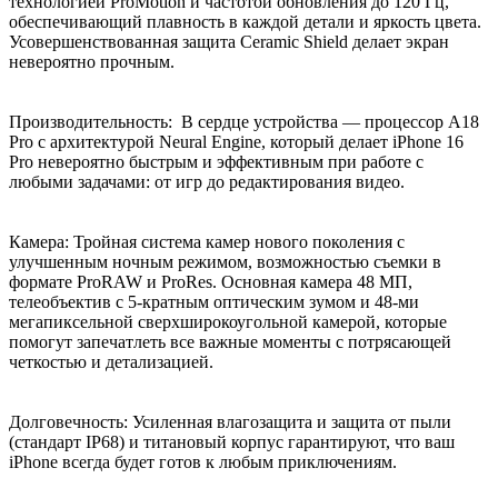
технологией ProMotion и частотой обновления до 120 Гц,
обеспечивающий плавность в каждой детали и яркость цвета.
Усовершенствованная защита Ceramic Shield делает экран
невероятно прочным.
Производительность: В сердце устройства — процессор A18
Pro с архитектурой Neural Engine, который делает iPhone 16
Pro невероятно быстрым и эффективным при работе с
любыми задачами: от игр до редактирования видео.
Камера: Тройная система камер нового поколения с
улучшенным ночным режимом, возможностью съемки в
формате ProRAW и ProRes. Основная камера 48 МП,
телеобъектив с 5-кратным оптическим зумом и 48-ми
мегапиксельной сверхширокоугольной камерой, которые
помогут запечатлеть все важные моменты с потрясающей
четкостью и детализацией.
Долговечность: Усиленная влагозащита и защита от пыли
(стандарт IP68) и титановый корпус гарантируют, что ваш
iPhone всегда будет готов к любым приключениям.