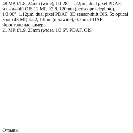
48 MP, f/1.8, 24mm (wide), 1/1.28", 1.22µm, dual pixel PDAF,
sensor-shift OIS 12 MP, f/2.8, 120mm (periscope telephoto),
1/3.06", 1.12µm, dual pixel PDAF, 3D sensor‑shift OIS, 5x optical
zoom 48 MP, f/2.2, 13mm (ultrawide), 0.7µm, PDAF
Фронтальные камеры
21 MP, f/1.9, 23mm (wide), 1/3.6", PDAF, OIS
Отзывы