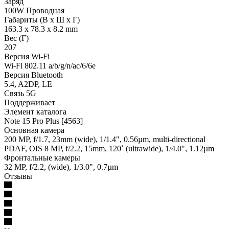
Заряд
100W Проводная
Габариты (В х Ш х Г)
163.3 x 78.3 x 8.2 mm
Вес (Г)
207
Версия Wi-Fi
Wi-Fi 802.11 a/b/g/n/ac/6/6e
Версия Bluetooth
5.4, A2DP, LE
Связь 5G
Поддерживает
Элемент каталога
Note 15 Pro Plus [4563]
Основная камера
200 MP, f/1.7, 23mm (wide), 1/1.4", 0.56µm, multi-directional
PDAF, OIS 8 MP, f/2.2, 15mm, 120˚ (ultrawide), 1/4.0", 1.12µm
Фронтальные камеры
32 MP, f/2.2, (wide), 1/3.0", 0.7µm
Отзывы