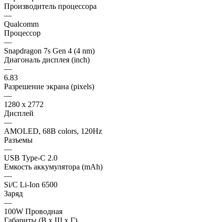
Производитель процессора
—
Qualcomm
Процессор
—
Snapdragon 7s Gen 4 (4 nm)
Диагональ дисплея (inch)
—
6.83
Разрешение экрана (pixels)
—
1280 x 2772
Дисплей
—
AMOLED, 68B colors, 120Hz
Разъемы
—
USB Type-C 2.0
Емкость аккумулятора (mAh)
—
Si/C Li-Ion 6500
Заряд
—
100W Проводная
Габариты (В х Ш х Г)