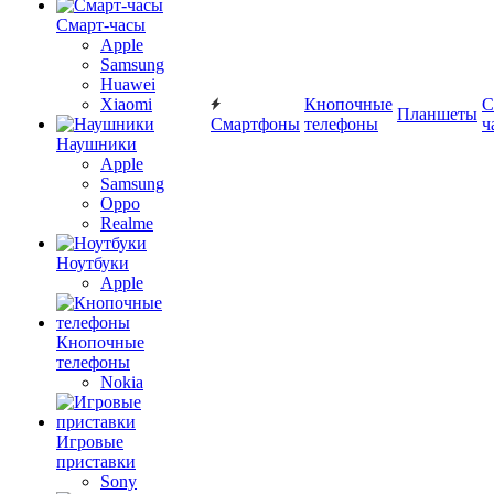
Смарт-часы
Apple
Samsung
Huawei
Xiaomi
Кнопочные
С
Планшеты
Смартфоны
телефоны
ч
Наушники
Apple
Samsung
Oppo
Realme
Ноутбуки
Apple
Кнопочные
телефоны
Nokia
Игровые
приставки
Sony