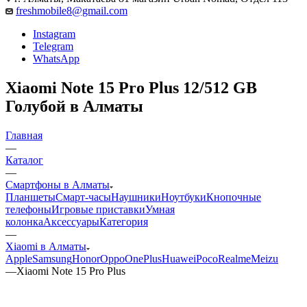
freshmobile8@gmail.com
Instagram
Telegram
WhatsApp
Xiaomi Note 15 Pro Plus 12/512 GB
Голубой в Алматы
Главная
—
Каталог
—
Смартфоны в Алматы
Планшеты
Смарт-часы
Наушники
Ноутбуки
Кнопочные
телефоны
Игровые приставки
Умная
колонка
Аксессуары
Категория
—
Xiaomi в Алматы
Apple
Samsung
Honor
Oppo
OnePlus
Huawei
Poco
Realme
Meizu
—
Xiaomi Note 15 Pro Plus