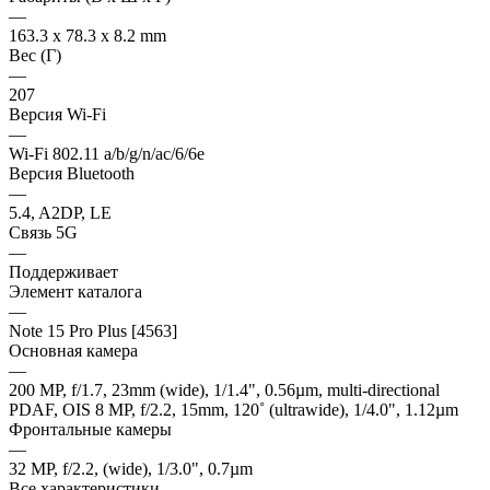
—
163.3 x 78.3 x 8.2 mm
Вес (Г)
—
207
Версия Wi-Fi
—
Wi-Fi 802.11 a/b/g/n/ac/6/6e
Версия Bluetooth
—
5.4, A2DP, LE
Связь 5G
—
Поддерживает
Элемент каталога
—
Note 15 Pro Plus [4563]
Основная камера
—
200 MP, f/1.7, 23mm (wide), 1/1.4", 0.56µm, multi-directional
PDAF, OIS 8 MP, f/2.2, 15mm, 120˚ (ultrawide), 1/4.0", 1.12µm
Фронтальные камеры
—
32 MP, f/2.2, (wide), 1/3.0", 0.7µm
Все характеристики