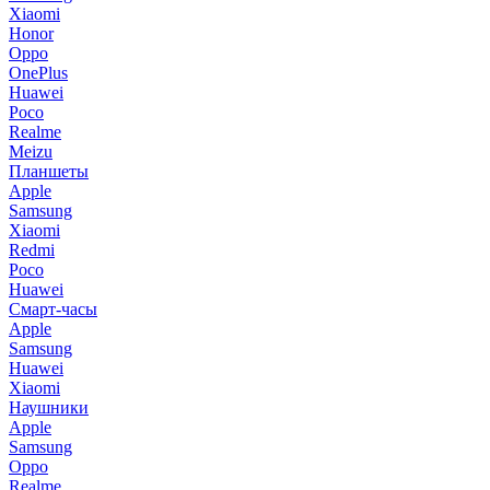
Xiaomi
Honor
Oppo
OnePlus
Huawei
Poco
Realme
Meizu
Планшеты
Apple
Samsung
Xiaomi
Redmi
Poco
Huawei
Смарт-часы
Apple
Samsung
Huawei
Xiaomi
Наушники
Apple
Samsung
Oppo
Realme