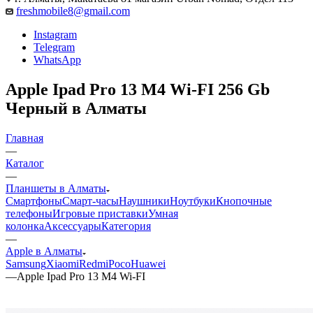
freshmobile8@gmail.com
Instagram
Telegram
WhatsApp
Apple Ipad Pro 13 M4 Wi-FI 256 Gb
Черный в Алматы
Главная
—
Каталог
—
Планшеты в Алматы
Смартфоны
Смарт-часы
Наушники
Ноутбуки
Кнопочные
телефоны
Игровые приставки
Умная
колонка
Аксессуары
Категория
—
Apple в Алматы
Samsung
Xiaomi
Redmi
Poco
Huawei
—
Apple Ipad Pro 13 M4 Wi-FI