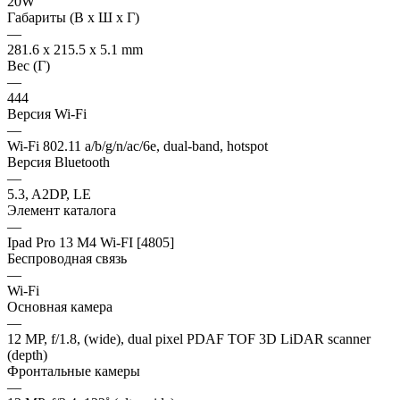
20W
Габариты (В х Ш х Г)
—
281.6 x 215.5 x 5.1 mm
Вес (Г)
—
444
Версия Wi-Fi
—
Wi-Fi 802.11 a/b/g/n/ac/6e, dual-band, hotspot
Версия Bluetooth
—
5.3, A2DP, LE
Элемент каталога
—
Ipad Pro 13 M4 Wi-FI [4805]
Беспроводная связь
—
Wi-Fi
Основная камера
—
12 MP, f/1.8, (wide), dual pixel PDAF TOF 3D LiDAR scanner
(depth)
Фронтальные камеры
—