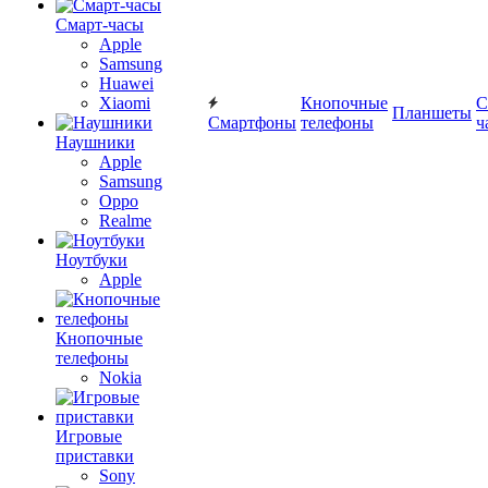
Смарт-часы
Apple
Samsung
Huawei
Xiaomi
Кнопочные
С
Планшеты
Смартфоны
телефоны
ч
Наушники
Apple
Samsung
Oppo
Realme
Ноутбуки
Apple
Кнопочные
телефоны
Nokia
Игровые
приставки
Sony