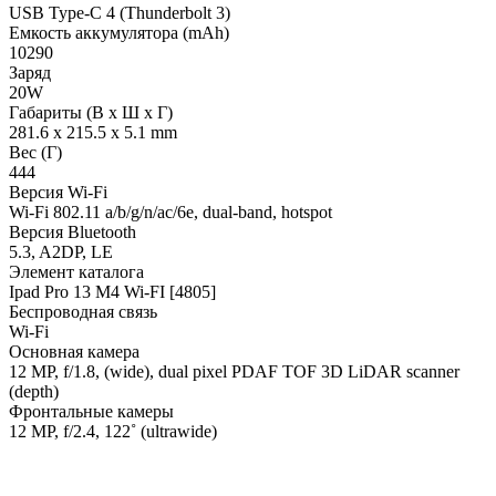
USB Type-C 4 (Thunderbolt 3)
Емкость аккумулятора (mAh)
10290
Заряд
20W
Габариты (В х Ш х Г)
281.6 x 215.5 x 5.1 mm
Вес (Г)
444
Версия Wi-Fi
Wi-Fi 802.11 a/b/g/n/ac/6e, dual-band, hotspot
Версия Bluetooth
5.3, A2DP, LE
Элемент каталога
Ipad Pro 13 M4 Wi-FI [4805]
Беспроводная связь
Wi-Fi
Основная камера
12 MP, f/1.8, (wide), dual pixel PDAF TOF 3D LiDAR scanner
(depth)
Фронтальные камеры
12 MP, f/2.4, 122˚ (ultrawide)