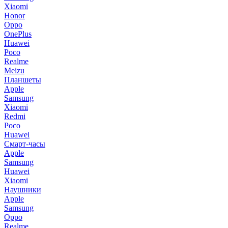
Xiaomi
Honor
Oppo
OnePlus
Huawei
Poco
Realme
Meizu
Планшеты
Apple
Samsung
Xiaomi
Redmi
Poco
Huawei
Смарт-часы
Apple
Samsung
Huawei
Xiaomi
Наушники
Apple
Samsung
Oppo
Realme