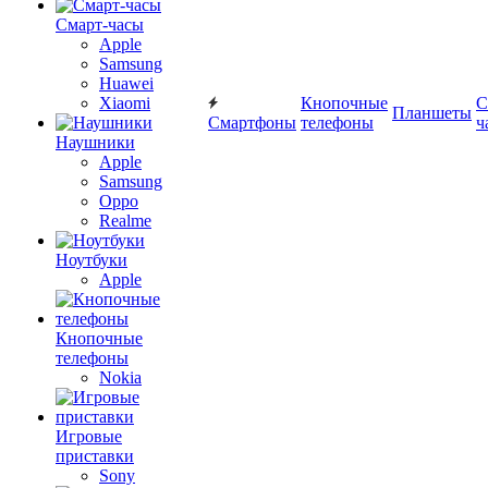
Смарт-часы
Apple
Samsung
Huawei
Xiaomi
Кнопочные
С
Планшеты
Смартфоны
телефоны
ч
Наушники
Apple
Samsung
Oppo
Realme
Ноутбуки
Apple
Кнопочные
телефоны
Nokia
Игровые
приставки
Sony