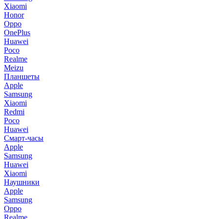
Xiaomi
Honor
Oppo
OnePlus
Huawei
Poco
Realme
Meizu
Планшеты
Apple
Samsung
Xiaomi
Redmi
Poco
Huawei
Смарт-часы
Apple
Samsung
Huawei
Xiaomi
Наушники
Apple
Samsung
Oppo
Realme