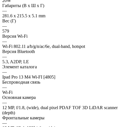
20W
Габариты (В х Ш х Г)
—
281.6 x 215.5 x 5.1 mm
Вес (Г)
—
579
Версия Wi-Fi
—
Wi-Fi 802.11 a/b/g/n/ac/6e, dual-band, hotspot
Версия Bluetooth
—
5.3, A2DP, LE
Элемент каталога
—
Ipad Pro 13 M4 Wi-FI [4805]
Беспроводная связь
—
Wi-Fi
Основная камера
—
12 MP, f/1.8, (wide), dual pixel PDAF TOF 3D LiDAR scanner
(depth)
Фронтальные камеры
—