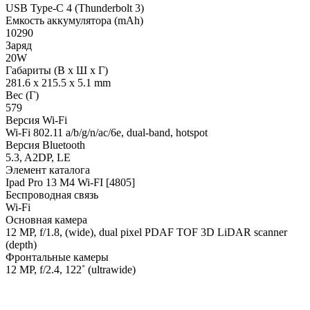
USB Type-C 4 (Thunderbolt 3)
Емкость аккумулятора (mAh)
10290
Заряд
20W
Габариты (В х Ш х Г)
281.6 x 215.5 x 5.1 mm
Вес (Г)
579
Версия Wi-Fi
Wi-Fi 802.11 a/b/g/n/ac/6e, dual-band, hotspot
Версия Bluetooth
5.3, A2DP, LE
Элемент каталога
Ipad Pro 13 M4 Wi-FI [4805]
Беспроводная связь
Wi-Fi
Основная камера
12 MP, f/1.8, (wide), dual pixel PDAF TOF 3D LiDAR scanner
(depth)
Фронтальные камеры
12 MP, f/2.4, 122˚ (ultrawide)