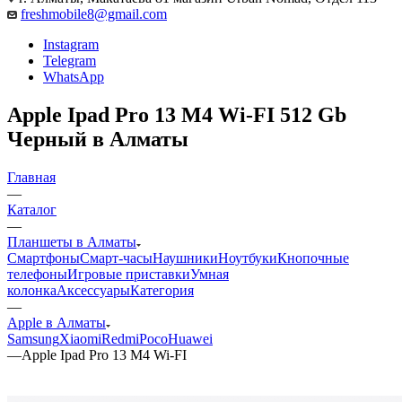
freshmobile8@gmail.com
Instagram
Telegram
WhatsApp
Apple Ipad Pro 13 M4 Wi-FI 512 Gb
Черный в Алматы
Главная
—
Каталог
—
Планшеты в Алматы
Смартфоны
Смарт-часы
Наушники
Ноутбуки
Кнопочные
телефоны
Игровые приставки
Умная
колонка
Аксессуары
Категория
—
Apple в Алматы
Samsung
Xiaomi
Redmi
Poco
Huawei
—
Apple Ipad Pro 13 M4 Wi-FI